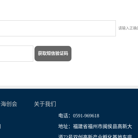
请输入正确
获取短信验证码
于海创会
关于我们
电话：0591-969618
司
地址：福建省福州市闽侯县高新大
道72号双创高新产业孵化基地东座