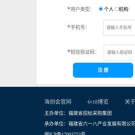
用户类型：
个人
机构
手机号：
短信验证码：
海创会官网
6•18博览
关
主办单位：福建省招标采购集团
承办单位：福建省六一八产业发展有限公
闽ICP备17003752号