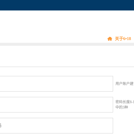
关于6•18
用户账户建
密码长度8
中的3种